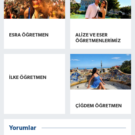
︎︎⠀ ⠀ ⠀︎
︎︎⠀ ⠀ ⠀︎
ESRA ÖĞRETMEN
ALİZE VE ESER
ÖĞRETMENLERİMİZ
︎︎⠀ ⠀ ⠀︎
︎︎⠀ ⠀ ⠀︎
İLKE ÖĞRETMEN
ÇİĞDEM ÖĞRETMEN
Yorumlar