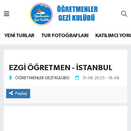
YENİ TURLAR
YENİ TURLAR
TUR FOTOĞRAFLARI
KATILIMCI YOR
TUR FOTOĞRAFLARI
KATILIMCI YORUMLARI
EZGİ ÖĞRETMEN - İSTANBUL
ÖĞRETMENLER BLOG
ÖĞRETMENLER GEZİ KULÜBÜ
31.08.2025 - 16:48
Paylaş