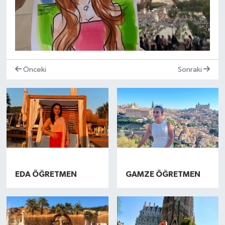
Önceki
Sonraki
︎︎⠀ ⠀ ⠀︎
︎︎⠀ ⠀ ⠀︎
EDA ÖĞRETMEN
GAMZE ÖĞRETMEN