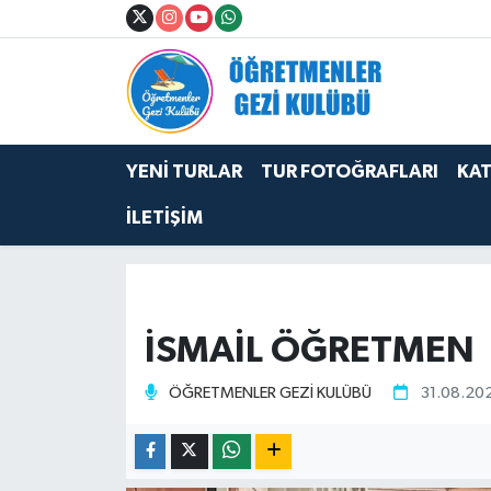
YENİ TURLAR
TUR FOTOĞRAFLARI
YENİ TURLAR
TUR FOTOĞRAFLARI
KAT
KATILIMCI YORUMLARI
İLETİŞİM
ÖĞRETMENLER BLOG
İSMAİL ÖĞRETMEN
ÖĞRETMENLER GEZİ KULÜBÜ
31.08.202