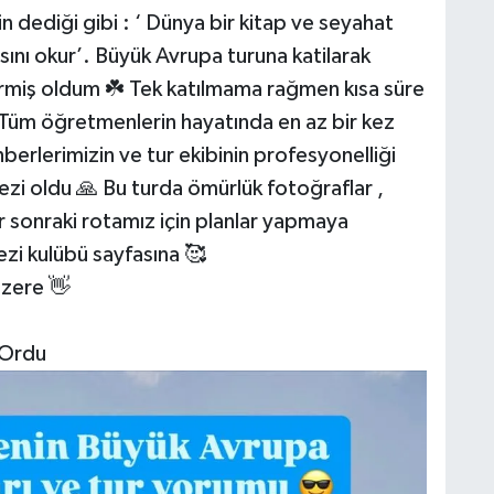
 dediği gibi : ‘ Dünya bir kitap ve seyahat
ını okur’. Büyük Avrupa turuna katilarak
 vermiş oldum ☘️ Tek katılmama rağmen kısa süre
 Tüm öğretmenlerin hayatında en az bir kez
erlerimizin ve tur ekibinin profesyonelliği
gezi oldu 🙏 Bu turda ömürlük fotoğraflar ,
Bir sonraki rotamız için planlar yapmaya
zi kulübü sayfasına 🥰
üzere 👋
 Ordu