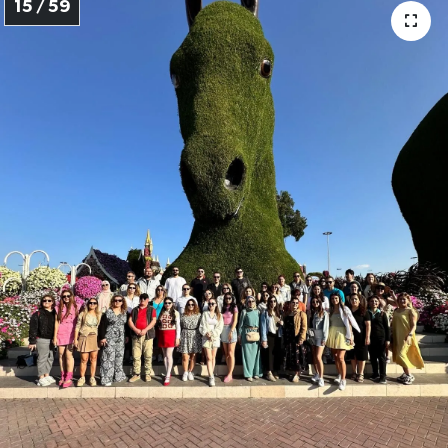
Paylaş
15 / 59