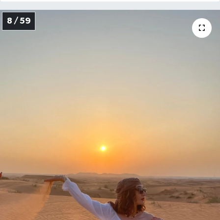
8 / 59