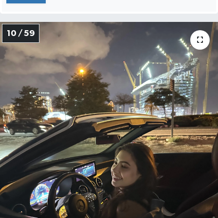
10 / 59