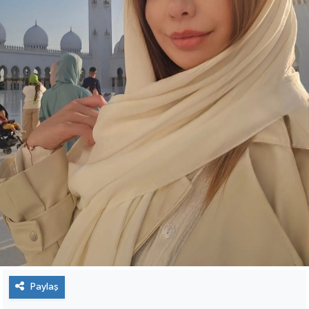
Paylaş
18 / 59