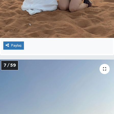
Paylaş
7 / 59