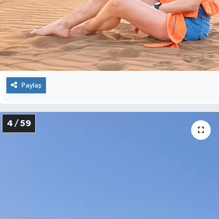
Paylaş
4 / 59