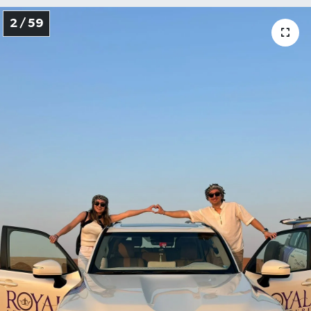
2 / 59