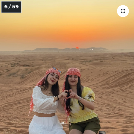
6 / 59