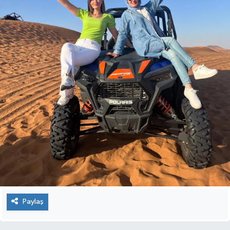
Paylaş