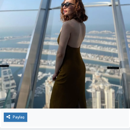
Paylaş