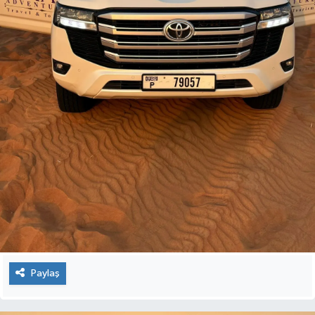
Paylaş